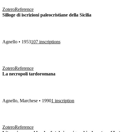
Zotero
Reference
Silloge di iscrizioni paleocristiane della Sicilia
Agnello • 1953
107 inscriptions
Zotero
Reference
La necropoli tardoromana
Agnello, Marchese • 1990
1 inscription
Zotero
Reference