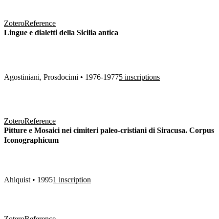
Zotero
Reference
Lingue e dialetti della Sicilia antica
Agostiniani, Prosdocimi • 1976-1977
5 inscriptions
Zotero
Reference
Pitture e Mosaici nei cimiteri paleo-cristiani di Siracusa. Corpus
Iconographicum
Ahlquist • 1995
1 inscription
Zotero
Reference