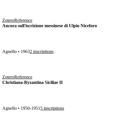
Zotero
Reference
Ancora sull'iscrizione messinese di Ulpio Niceforo
Agnello • 1963
2 inscriptions
Zotero
Reference
Christiana-Byzantina Siciliae II
Agnello • 1950-1951
5 inscriptions