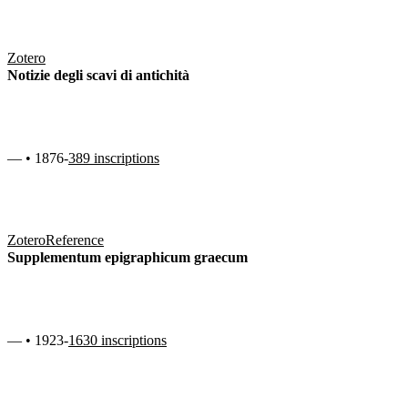
Zotero
Notizie degli scavi di antichità
— • 1876-
389 inscriptions
Zotero
Reference
Supplementum epigraphicum graecum
— • 1923-
1630 inscriptions