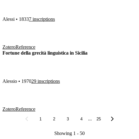
Alessi • 1833
7 inscriptions
Zotero
Reference
Fortune della grecità linguistica in Sicilia
Alessio • 1970
29 inscriptions
Zotero
Reference
...
1
2
3
4
25
Showing 1 - 50