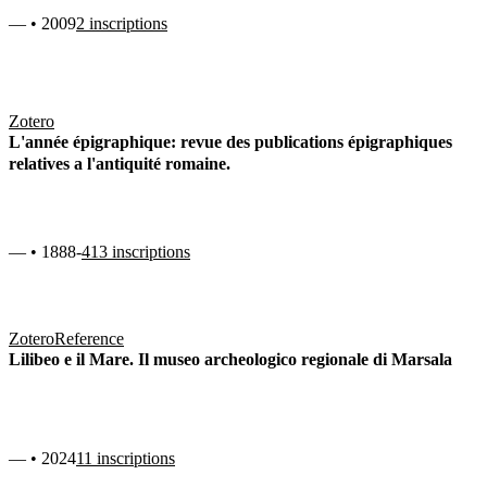
— • 2009
2 inscriptions
Zotero
L'année épigraphique: revue des publications épigraphiques
relatives a l'antiquité romaine.
— • 1888-
413 inscriptions
Zotero
Reference
Lilibeo e il Mare. Il museo archeologico regionale di Marsala
— • 2024
11 inscriptions