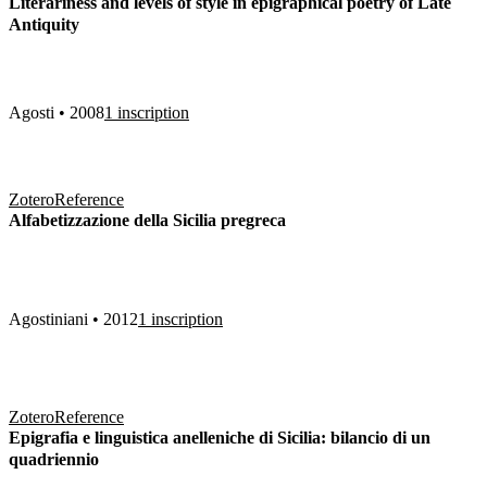
Literariness and levels of style in epigraphical poetry of Late
Antiquity
Agosti • 2008
1 inscription
Zotero
Reference
Alfabetizzazione della Sicilia pregreca
Agostiniani • 2012
1 inscription
Zotero
Reference
Epigrafia e linguistica anelleniche di Sicilia: bilancio di un
quadriennio