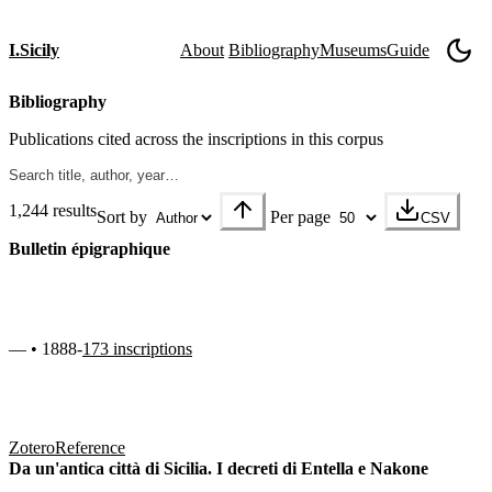
I.Sicily
About
Bibliography
Museums
Guide
Bibliography
Publications cited across the inscriptions in this corpus
1,244 results
Sort by
Per page
CSV
Bulletin épigraphique
— • 1888-
173 inscriptions
Zotero
Reference
Da un'antica città di Sicilia. I decreti di Entella e Nakone